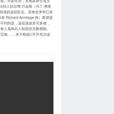
陷落。许多年后，灰袍巫师甘道夫
—霍比特人比尔博·巴金斯（马丁·弗里
13名矮人组成的远征队伍。原来史茅革已多
hard Armitage 饰）希望借
想不到的是，远征旅途多灾多难，
有食人鬼和石人制造的无数艰险。
…… 本片根据J.R.R·托尔金