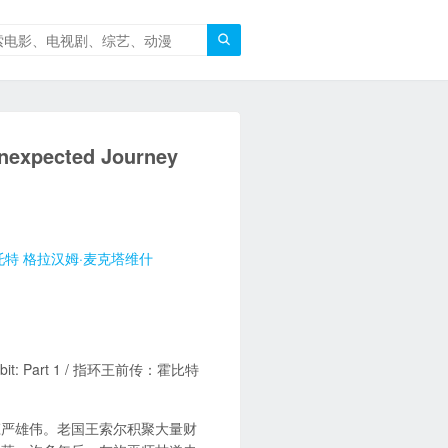

xpected Journey
托特
格拉汉姆·麦克塔维什
t: Part 1 / 指环王前传：霍比特
庄严雄伟。老国王索尔积聚大量财