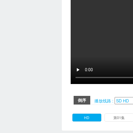
倒序
播放线路 :
HD
第01集