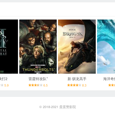
快打2
雷霆特攻队*
新·驯龙高手
海洋奇
5.9
6.5
8.3
© 2018-2021
蛋蛋赞影院