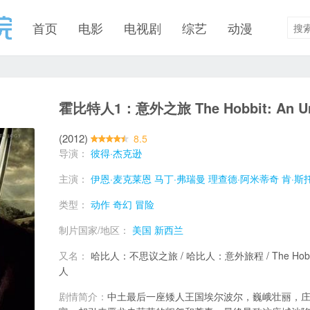
首页
电影
电视剧
综艺
动漫
霍比特人1：意外之旅 The Hobbit: An Une
(2012)
8.5
导演：
彼得·杰克逊
主演：
伊恩·麦克莱恩
马丁·弗瑞曼
理查德·阿米蒂奇
肯·斯
类型：
动作
奇幻
冒险
制片国家/地区：
美国
新西兰
又名：
哈比人：不思议之旅 / 哈比人：意外旅程 / The Hobbi
人
剧情简介：
中土最后一座矮人王国埃尔波尔，巍峨壮丽，