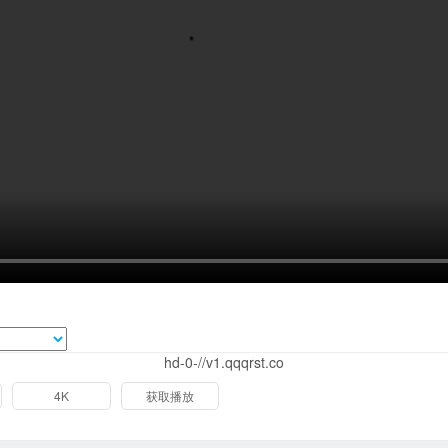
hd-0-//v1.qqqrst.co
4K
获取播放