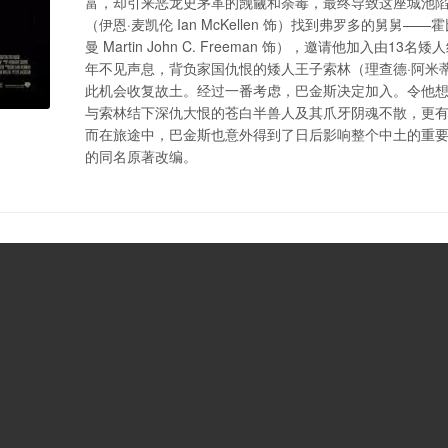
富，却引来恶龙史茅革的觊觎和荼毒，最终导致这座城池
（伊恩·麦凯伦 Ian McKellen 饰）找到弗罗多的舅舅—
曼 Martin John C. Freeman 饰），邀请他加入由
年不见声息，背负家国仇恨的矮人王子索林（理查德·阿米蒂奇 Ric
此机会收复故土。经过一番考虑，巴金斯决定加入。令他
与索林结下深仇大恨的苍白半兽人及其爪牙阴魂不散，更
而在旅途中，巴金斯也意外得到了日后影响整个中土的重要宝物
的同名原著改编。