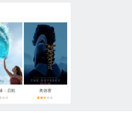
缘：启航
奥德赛