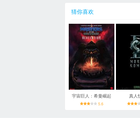
猜你喜欢
宇宙巨人：希曼崛起
真人
5.6