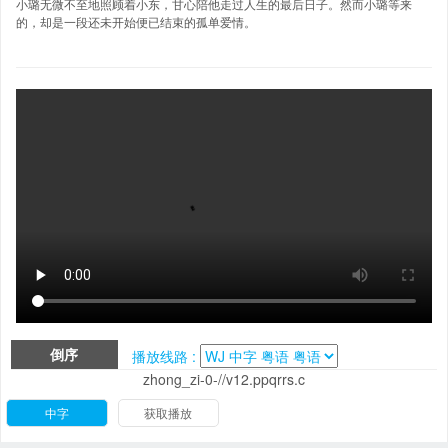
小璐无微不至地照顾着小东，甘心陪他走过人生的最后日子。然而小璐等来
的，却是一段还未开始便已结束的孤单爱情。
倒序
播放线路 :
zhong_zi-0-//v12.ppqrrs.c
中字
获取播放