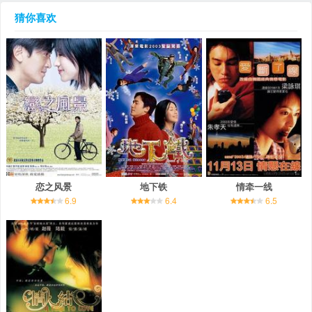
猜你喜欢
恋之风景
地下铁
情牵一线
6.9
6.4
6.5