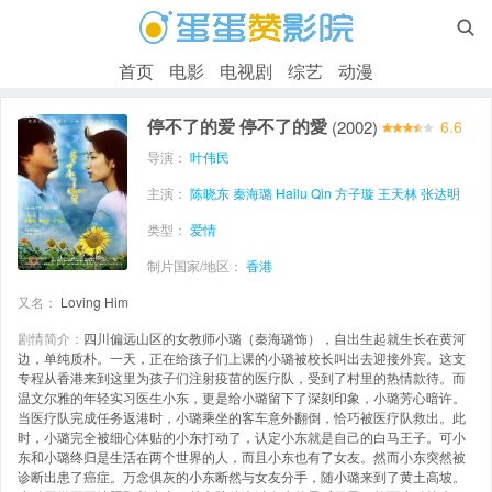

首页
电影
电视剧
综艺
动漫
停不了的爱 停不了的愛
(2002)
6.6
导演：
叶伟民
主演：
陈晓东
秦海璐 Hailu Qin
方子璇
王天林
张达明
类型：
爱情
制片国家/地区：
香港
又名：
Loving Him
剧情简介：
四川偏远山区的女教师小璐（秦海璐饰），自出生起就生长在黄河
边，单纯质朴。一天，正在给孩子们上课的小璐被校长叫出去迎接外宾。这支
专程从香港来到这里为孩子们注射疫苗的医疗队，受到了村里的热情款待。而
温文尔雅的年轻实习医生小东，更是给小璐留下了深刻印象，小璐芳心暗许。
当医疗队完成任务返港时，小璐乘坐的客车意外翻倒，恰巧被医疗队救出。此
时，小璐完全被细心体贴的小东打动了，认定小东就是自己的白马王子。可小
东和小璐终归是生活在两个世界的人，而且小东也有了女友。然而小东突然被
诊断出患了癌症。万念俱灰的小东断然与女友分手，随小璐来到了黄土高坡。