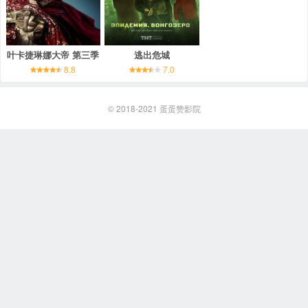
叶卡捷琳娜大帝 第三季
逃出危城
8.8
7.0
© 2018-2021
蛋蛋赞影院