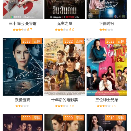
三十而已·曼谷篇
无主之屋
下雨时分
6.7
6.0
2023
泰国
2022
泰国
2022
泰国
叛爱游戏
十年后的电影票
三位绅士兄弟
7.3
7.2
2020
泰国
2020
泰国
2019
泰国