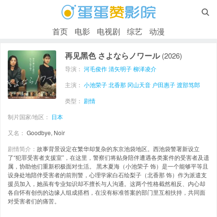

首页
电影
电视剧
综艺
动漫
再见黑色 さよならノワール
(2026)
导演：
河毛俊作
清矢明子
柳泽凌介
主演：
小池荣子
北香那
冈山天音
户田惠子
渡部笃郎
类型：
剧情
制片国家/地区：
日本
又名：
Goodbye, Noir
剧情简介：
故事背景设定在繁华却复杂的东京池袋地区。西池袋警署新设立
了“犯罪受害者支援室”，在这里，警察们将贴身陪伴遭遇各类案件的受害者及遗
属，协助他们重新积极面对生活。 黑木夏海（小池荣子 饰）是一个能够平等且
设身处地陪伴受害者的前刑警，心理学家白石绘梨子（北香那 饰）作为派遣支
援员加入，她虽有专业知识却不擅长与人沟通。这两个性格截然相反、内心却
各自怀有创伤的边缘人组成搭档，在没有标准答案的部门里互相扶持，共同面
对受害者们的痛苦。