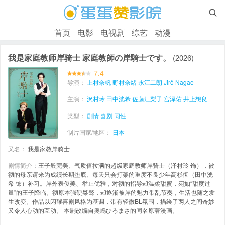

首页
电影
电视剧
综艺
动漫
我是家庭教师岸骑士 家庭教師の岸騎士です。
(2026)
7.4
导演：
上村奈帆
野村奈绪
永江二朗 Jirô Nagae
主演：
沢村玲
田中洸希
佐藤江梨子
宫泽佑
井上想良
类型：
剧情
喜剧
同性
制片国家/地区：
日本
又名：
我是家教岸骑士
剧情简介：
王子般完美、气质值拉满的超级家庭教师岸骑士（泽村玲 饰），被
彻的母亲请来为成绩长期垫底、每天只会打架的重度不良少年高杉彻（田中洸
希 饰）补习。岸外表俊美、举止优雅，对彻的指导却温柔甜蜜，宛如“甜度过
量”的王子降临。彻原本强硬桀骜，却逐渐被岸的魅力带乱节奏，生活也随之发
生改变。作品以闪耀喜剧风格为基调，带有轻微BL氛围，描绘了两人之间奇妙
又令人心动的互动。 本剧改编自奥嶋ひろまさ的同名原著漫画。