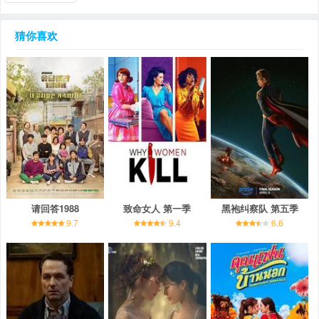
猜你喜欢
请回答1988
致命女人 第一季
黑袍纠察队 第五季
9.7
9.4
6.6