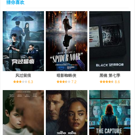
猜你喜欢
风过留痕
暗影蜘蛛侠
黑镜 第七季
6.3
7.2
8.6