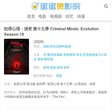

首页
电影
电视剧
综艺
动漫
犯罪心理：演变 第十九季 Criminal Minds: Evolution
Season 19
(2026)
导演：
道格·阿尔尼奥科斯基
主演：
乔·曼特纳
帕姬·布鲁斯特
亚当·罗德里格兹
A·J·库
克
康纳·斯托瑞
类型：
剧情
悬疑
惊悚
犯罪
制片国家/地区：
美国
又名：
犯罪心理 复活版 第四季 / 犯罪心理 第十九季 / 心理追凶：演变
剧情简介：
经历短暂的沉淀，行为分析组（BAU） 原班人马再度集结，迎战将
小组推向崩溃边缘嘅全新连环杀手：“The Fan”。