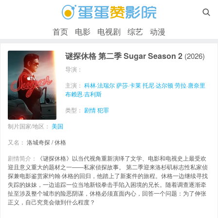

首页
电影
电视剧
综艺
动漫
谜探休格 第二季 Sugar Season 2
(2026)
导演：
主演：
科林·法瑞尔
萨莎·卡莱
托尼·达尔顿
劳拉·唐奈里
布赖恩·吉利斯
类型：
剧情
犯罪
制片国家/地区：
美国
又名：
洛城奇探 / 休格
剧情简介：
《谜探休格》以当代视角重新演绎了文学、电影和电视史上最受欢
迎且意义重大的题材之一——私家侦探故事。 第二季迎来洛杉矶标志性私家侦
探兼电影鉴赏家约翰·休格的回归，他踏上了新案件的旅程。休格一边继续寻找
失踪的妹妹，一边追踪一位当地新锐拳击手陷入困境的兄长。随着调查逐渐牵
扯至涉及整个城市的险恶阴谋，休格必须直面内心，回答一个问题：为了伸张
正义，自己究竟会做到什么程度？