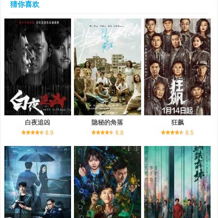
猜你喜欢
白夜追凶
隐秘的角落
狂飙
8.9
8.8
8.5