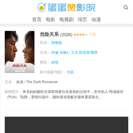

首页
电影
电视剧
综艺
动漫
危险关系
(2026)
7.9
导演：
薛晓路
主演：
孙俪
吴慷仁
王戈
陈玺旭
陶慧
类型：
剧情
制片国家/地区：
大陆
又名：
执迷 / The Dark Romance
剧情简介：
单亲妈妈颜聆在调查闺蜜自杀真相的过程中，意外陷入“情感操控
（PUA）”陷阱，爱恨纠葛中，颜聆逐渐觉醒并最终重获新生。