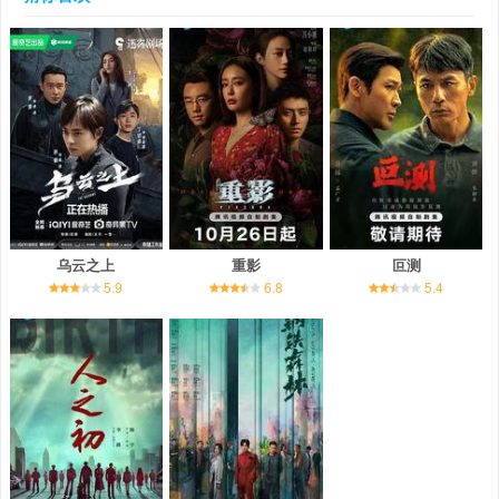
乌云之上
重影
叵测
5.9
6.8
5.4