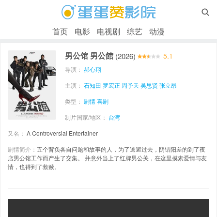

首页
电影
电视剧
综艺
动漫
男公馆 男公館
(2026)
5.1
导演：
郝心翔
主演：
石知田
罗宏正
周予天
吴思贤
张立昂
类型：
剧情
喜剧
制片国家/地区：
台湾
又名：
A Controversial Entertainer
剧情简介：
五个背负各自问题和故事的人，为了逃避过去，阴错阳差的到了夜
店男公馆工作而产生了交集。 并意外当上了红牌男公关，在这里摸索爱情与友
情，也得到了救赎。