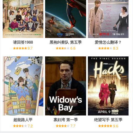
请回答1988
黑袍纠察队 第五季
爱情怎么翻译？
9.7
6.6
8.3
超能路人甲
寡妇湾 第一季
绝望写手 第五季
7.2
7.7
9.6