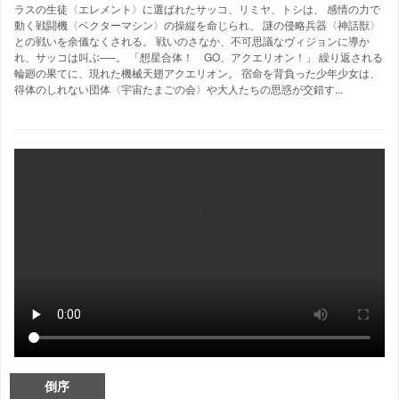
ラスの生徒〈エレメント〉に選ばれたサッコ、リミヤ、トシは、 感情の力で
動く戦闘機〈ベクターマシン〉の操縦を命じられ、 謎の侵略兵器〈神話獣〉
との戦いを余儀なくされる。 戦いのさなか、不可思議なヴィジョンに導か
れ、サッコは叫ぶ──。 「想星合体！ GO、アクエリオン！」 繰り返される
輪廻の果てに、現れた機械天翅アクエリオン。 宿命を背負った少年少女は、
得体のしれない団体〈宇宙たまごの会〉や大人たちの思惑が交錯す...
倒序