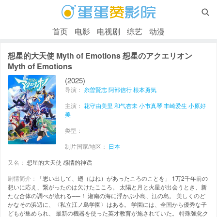

首页
电影
电视剧
综艺
动漫
想星的大天使 Myth of Emotions 想星のアクエリオン
Myth of Emotions
(2025)
导演：
糸曽賢志
阿部信行
根本勇気
主演：
花守由美里
和气杏未
小市真琴
丰崎爱生
小原好
美
类型：
制片国家/地区：
日本
又名：
想星的大天使 感情的神话
剧情简介：
「思い出して、翅（はね）があったころのことを」 1万2千年前の
想いに応え、繋がったのは欠けたこころ。 太陽と月と火星が出会うとき、新
たな合体の調べが流れる──！ 湘南の海に浮かぶ小島、江の島。 美しくのど
かなその浜辺に、〈私立江ノ島学園〉はある。 学園には、全国から優秀な子
どもが集められ、 最新の機器を使った英才教育が施されていた。 特殊強化ク