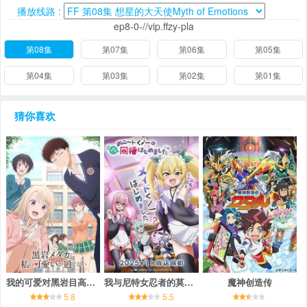
播放线路 :
ep8-0-//vip.ffzy-pla
第08集
第07集
第06集
第05集
第04集
第03集
第02集
第01集
猜你喜欢
我的可爱对黑岩目高不管用
我与尼特女忍者的莫名同居生活
魔神创造传
5.8
5.5