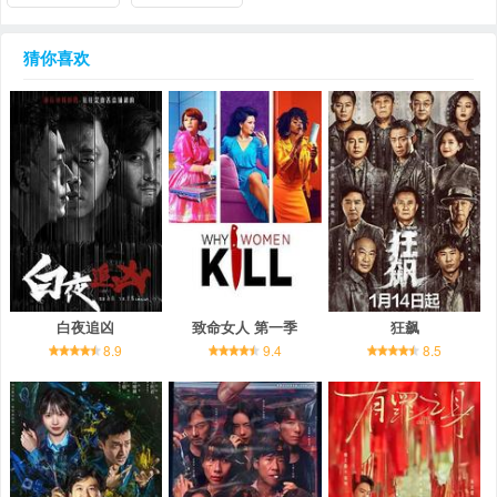
猜你喜欢
白夜追凶
致命女人 第一季
狂飙
8.9
9.4
8.5