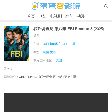

首页
电影
电视剧
综艺
动漫
联邦调查局 第八季 FBI Season 8
(2025)
导演：
主演：
梅西·帕瑞格兰
齐科·扎基
类型：
剧情
犯罪
制片国家/地区：
美国
又名：
剧情简介：
CBS一口气将《联邦调查局》续订至第九季。