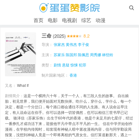

首页
电影
电视剧
综艺
动漫
三命
(2025)
8.2
导演：
张家杰
黄伟杰
李子俊
主演：
苏家乐
陈国邦
陈佩思
周秀娜
林恺铃
类型：
剧情
悬疑
惊悚
犯罪
制片国家/地区：
香港
又名：
What If
剧情简介：
这是一个横跨六十年，关于一个人，有三段人生的故事。 自出娘
胎，初见世界，我们便开始面对无数抉择。吃什么，穿什么，学什么，每一个
决定，都是一个分岔口，每个路口都会通往不同的人生路。有人说命运早注
定，有人说命运在你手。你可以选择一切皆偶然，也可以相信三世书早已记
载。 骆泽信（苏家乐饰）出生于60年代的香港，他是个未足月的七星仔，经过
一番挣扎才成功活下来，迎接他平凡中带点不平凡的一生。 信在中学开始创作
漫画，在学校内传阅时，却发现有神秘人暗中篡改漫画内容，信与同学勤设局
报复，没想到神秘人竟是一个即将离校的气质女生。信打算道歉那天，遇上一