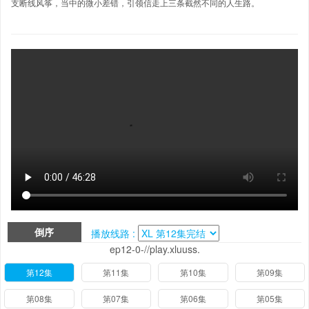
支断线风筝，当中的微小差错，引领信走上三条截然不同的人生路。
倒序
播放线路 :
ep12-0-//play.xluuss.
第12集
第11集
第10集
第09集
第08集
第07集
第06集
第05集