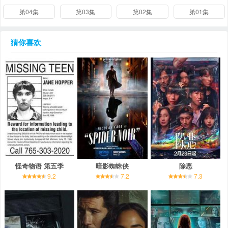
第04集
第03集
第02集
第01集
猜你喜欢
怪奇物语 第五季
暗影蜘蛛侠
除恶
9.2
7.2
7.3