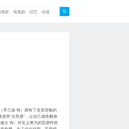

（李兰迪 饰）拥有了改变容貌的
撕漫男“全胜唐”，让自己咸鱼翻身
健次 饰）对见义勇为的苏渺怦然
欣赏称赞。为了保住秘密，苏橙橙