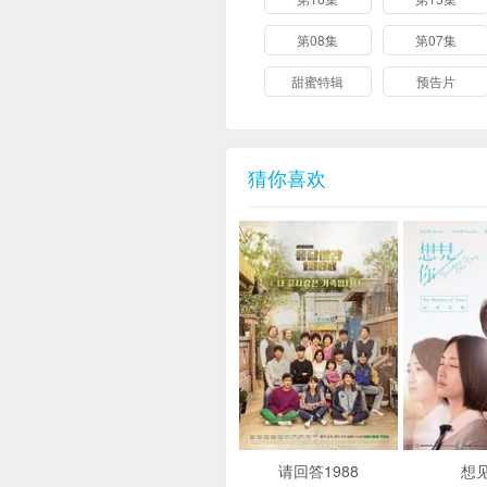
第08集
第07集
甜蜜特辑
预告片
猜你喜欢
请回答1988
想