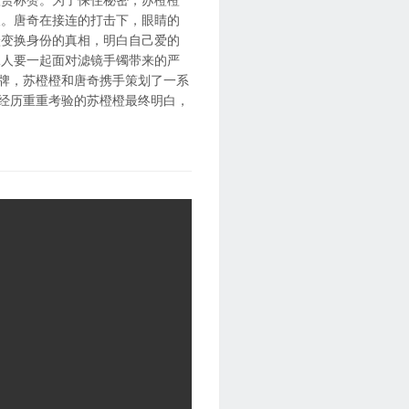
人。唐奇在接连的打击下，眼睛的
橙变换身份的真相，明白自己爱的
二人要一起面对滤镜手镯带来的严
品牌，苏橙橙和唐奇携手策划了一系
。经历重重考验的苏橙橙最终明白，