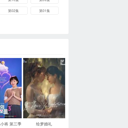
第02集
第01集
小将 第三季
绘梦婚礼