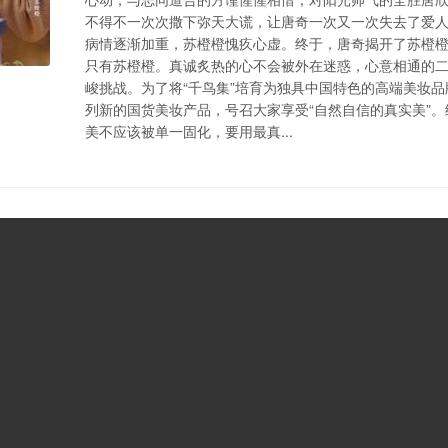
不得不一次次撒下弥天大谎，让唐奇一次又一次失去了爱
病情逐渐加重，苏橙橙愧疚心虚。终于，唐奇揭开了苏橙
只有苏橙橙。真诚炙热的心不会被外在迷惑，心意相通的
峻挑战。为了将“千鸟集”培育为独具中国特色的高端美妆
列新的国货美妆产品，号召大家享受“自然自信的真实美”
美不应该被单一固化，要用最真...