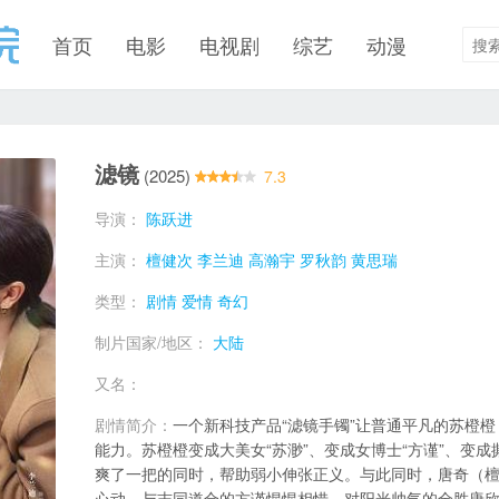
首页
电影
电视剧
综艺
动漫
滤镜
(2025)
7.3
导演：
陈跃进
主演：
檀健次
李兰迪
高瀚宇
罗秋韵
黄思瑞
类型：
剧情
爱情
奇幻
制片国家/地区：
大陆
又名：
剧情简介：
一个新科技产品“滤镜手镯”让普通平凡的苏橙橙
能力。苏橙橙变成大美女“苏渺”、变成女博士“方谨”、变成
爽了一把的同时，帮助弱小伸张正义。与此同时，唐奇（檀
心动，与志同道合的方谨惺惺相惜，对阳光帅气的全胜唐