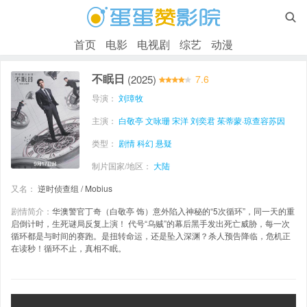

首页
电影
电视剧
综艺
动漫
不眠日
(2025)
7.6
导演：
刘璋牧
主演：
白敬亭
文咏珊
宋洋
刘奕君
茱蒂蒙·琼查容苏因
类型：
剧情
科幻
悬疑
制片国家/地区：
大陆
又名：
逆时侦查组 / Mobius
剧情简介：
华澳警官丁奇（白敬亭 饰）意外陷入神秘的“5次循环”，同一天的重
启倒计时，生死谜局反复上演！ 代号“乌贼”的幕后黑手发出死亡威胁，每一次
循环都是与时间的赛跑。是扭转命运，还是坠入深渊？杀人预告降临，危机正
在读秒！循环不止，真相不眠。