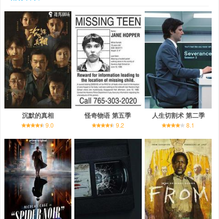
沉默的真相
怪奇物语 第五季
人生切割术 第二季
9.0
9.2
8.1