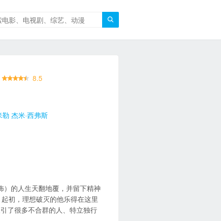

8.5
米勒
杰米·西弗斯
古迪 饰）的人生天翻地覆，并留下精神
小组。起初，理想破灭的他乐得在这里
吸引了很多不合群的人、特立独行