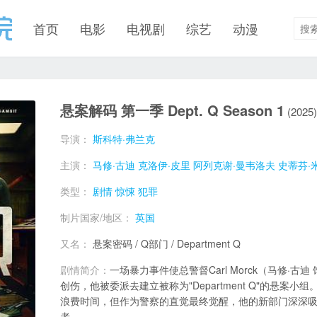
首页
电影
电视剧
综艺
动漫
悬案解码 第一季 Dept. Q Season 1
(2025)
导演：
斯科特·弗兰克
主演：
马修·古迪
克洛伊·皮里
阿列克谢·曼韦洛夫
史蒂芬·
类型：
剧情
惊悚
犯罪
制片国家/地区：
英国
又名：
悬案密码 / Q部门 / Department Q
剧情简介：
一场暴力事件使总警督Carl Morck（马修·
创伤，他被委派去建立被称为"Department Q"的悬案
浪费时间，但作为警察的直觉最终觉醒，他的新部门深深
者。