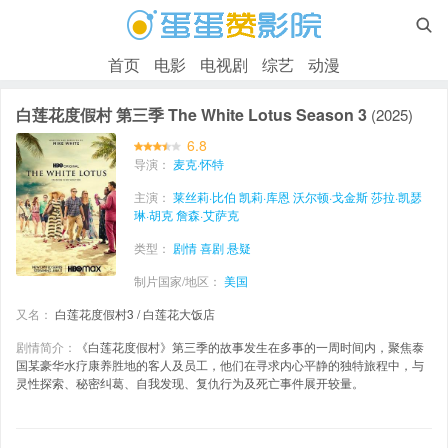

首页
电影
电视剧
综艺
动漫
白莲花度假村 第三季 The White Lotus Season 3
(2025)
6.8
导演：
麦克·怀特
主演：
莱丝莉·比伯
凯莉·库恩
沃尔顿·戈金斯
莎拉·凯瑟
琳·胡克
詹森·艾萨克
类型：
剧情
喜剧
悬疑
制片国家/地区：
美国
又名：
白莲花度假村3 / 白莲花大饭店
剧情简介：
《白莲花度假村》第三季的故事发生在多事的一周时间内，聚焦泰
国某豪华水疗康养胜地的客人及员工，他们在寻求内心平静的独特旅程中，与
灵性探索、秘密纠葛、自我发现、复仇行为及死亡事件展开较量。