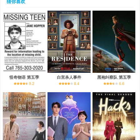
猜你喜欢
怪奇物语 第五季
白宫杀人事件
黑袍纠察队 第五季
9.2
8.4
6.6