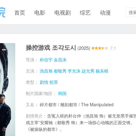
首页
电影
电视剧
综艺
动漫
操控游戏 조각도시
(2025)
7.1
导演：
朴信宇
金昌洙
主演：
池昌旭
都敬秀
李光洙
赵允秀
杨东根
类型：
剧情
犯罪
制片国家/地区：
韩国
又名：
碎片都市 / 雕刻都市 / The Manipulated
剧情简介：
含冤入狱的朴台仲（池昌旭 饰）被无形黑手摧
戏主宰”安耀翰（都敬秀 饰）来一场惊心动魄的正面交锋。 
《被操纵的都市》。