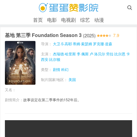

首页
电影
电视剧
综艺
动漫
基地 第三季 Foundation Season 3
(2025)
7.9
导演：
大卫·S·高耶
蒂姆·索瑟姆
罗克珊·道森
主演：
杰瑞德·哈里斯
李·佩斯
卢·洛贝尔
劳拉·比尔恩
卡
西安·比尔顿
类型：
剧情
科幻
制片国家/地区：
美国
又名：
剧情简介：
故事设定在第二季事件的152年后。