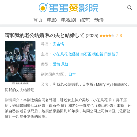

首页
电影
电视剧
综艺
动漫
请和我的老公结婚 私の夫と結婚して
(2025)
7.8
导演：
安吉镐
主演：
小芝风花
佐藤健
白石圣
横山裕
田畑智子
类型：
爱情
悬疑
制片国家/地区：
日本
又名：
和我老公结婚吧：日本版 / Marry My Husband /
同我的丈夫结婚吧
剧情简介：
本剧改编自同名韩漫，讲述女主神户美纱（小芝风花 饰）得了癌
症，她目睹闺蜜江坂丽奈（白石圣 饰）和老公平野友也（横山裕 饰）出轨，还
被自己的老公杀死后，她突然穿越回到10年前，与同公司上司铃木亘（佐藤健
饰）一起展开复仇的故事。