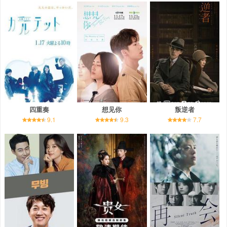
四重奏
想见你
叛逆者
9.1
9.3
7.7