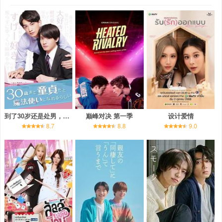
到了30岁还是处男，似乎会变成魔法师
巅峰对决 第一季
设计爱情
8.7
8.8
9.0