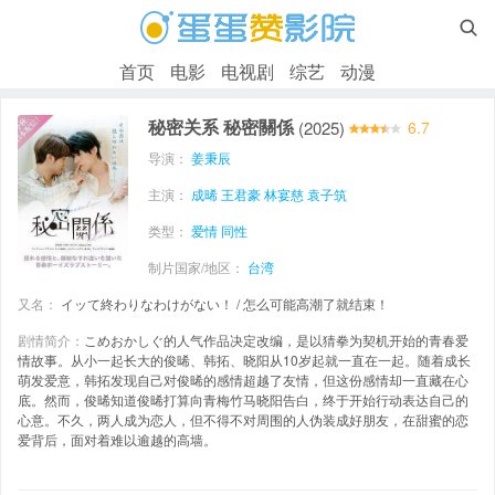

首页
电影
电视剧
综艺
动漫
秘密关系 秘密關係
(2025)
6.7
导演：
姜秉辰
主演：
成晞
王君豪
林宴慈
袁子筑
类型：
爱情
同性
制片国家/地区：
台湾
又名：
イッて終わりなわけがない！ / 怎么可能高潮了就结束！
剧情简介：
こめおかしぐ的人气作品决定改编，是以猜拳为契机开始的青春爱
情故事。从小一起长大的俊晞、韩拓、晓阳从10岁起就一直在一起。随着成长
萌发爱意，韩拓发现自己对俊晞的感情超越了友情，但这份感情却一直藏在心
底。然而，俊晞知道俊晞打算向青梅竹马晓阳告白，终于开始行动表达自己的
心意。不久，两人成为恋人，但不得不对周围的人伪装成好朋友，在甜蜜的恋
爱背后，面对着难以逾越的高墙。