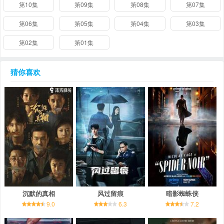
第10集
第09集
第08集
第07集
第06集
第05集
第04集
第03集
第02集
第01集
猜你喜欢
沉默的真相
风过留痕
暗影蜘蛛侠
9.0
6.3
7.2