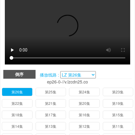
倒序
播放线路 :
ep26-0-//v.lzcdn25.co
第26集
第25集
第24集
第23集
第22集
第21集
第20集
第19集
第18集
第17集
第16集
第15集
第14集
第13集
第12集
第11集