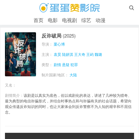

首页
电影
电视剧
综艺
动漫
反诈破局
(2025)
导演：
栗心博
主演：
袁昊
陆妍淇
王大奇
王屿
魏璐
类型：
剧情
悬疑
犯罪
制片国家/地区：
大陆
又名：
剧情简介：
该剧是以真实为底色，佐以戏剧化的表达，讲述了几种较为猎奇、
最为典型的电信诈骗形式，并结合时事热点和与诈骗有关的社会话题，希望向
观众传递反诈知识的同时，也让大家体会到反诈警察不为人知的艰辛和不屈信
念。