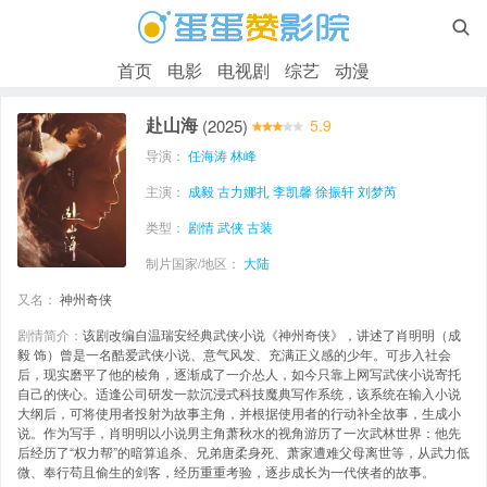

首页
电影
电视剧
综艺
动漫
赴山海
(2025)
5.9
导演：
任海涛
林峰
主演：
成毅
古力娜扎
李凯馨
徐振轩
刘梦芮
类型：
剧情
武侠
古装
制片国家/地区：
大陆
又名：
神州奇侠
剧情简介：
该剧改编自温瑞安经典武侠小说《神州奇侠》，讲述了肖明明（成
毅 饰）曾是一名酷爱武侠小说、意气风发、充满正义感的少年。可步入社会
后，现实磨平了他的棱角，逐渐成了一介怂人，如今只靠上网写武侠小说寄托
自己的侠心。适逢公司研发一款沉浸式科技魔典写作系统，该系统在输入小说
大纲后，可将使用者投射为故事主角，并根据使用者的行动补全故事，生成小
说。作为写手，肖明明以小说男主角萧秋水的视角游历了一次武林世界：他先
后经历了“权力帮”的暗算追杀、兄弟唐柔身死、萧家遭难父母离世等，从武力低
微、奉行苟且偷生的剑客，经历重重考验，逐步成长为一代侠者的故事。