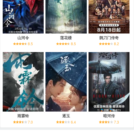
山河令
莲花楼
鹊刀门传奇
8.5
8.5
8.2
雨霖铃
逐玉
暗河传
7.0
6.4
7.3