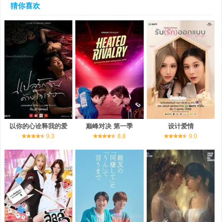
猜你喜欢
以你的心诠释我的爱
巅峰对决 第一季
设计爱情
9.3
8.8
9.0