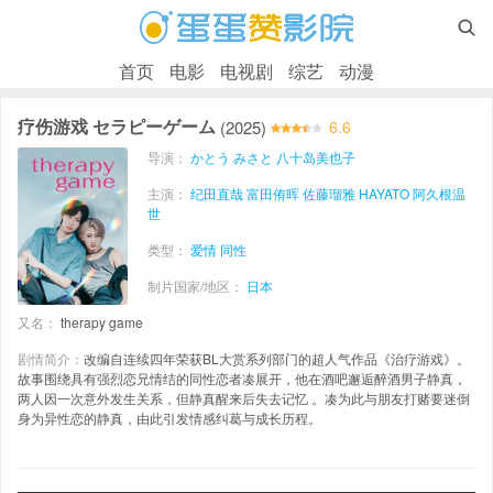

首页
电影
电视剧
综艺
动漫
疗伤游戏 セラピーゲーム
(2025)
6.6
导演：
かとう みさと
八十岛美也子
主演：
纪田直哉
富田侑晖
佐藤瑠雅
HAYATO
阿久根温
世
类型：
爱情
同性
制片国家/地区：
日本
又名：
therapy game
剧情简介：
改编自连续四年荣获BL大赏系列部门的超人气作品《治疗游戏》。
故事围绕具有强烈恋兄情结的同性恋者凑展开，他在酒吧邂逅醉酒男子静真，
两人因一次意外发生关系，但静真醒来后失去记忆 。凑为此与朋友打赌要迷倒
身为异性恋的静真，由此引发情感纠葛与成长历程。