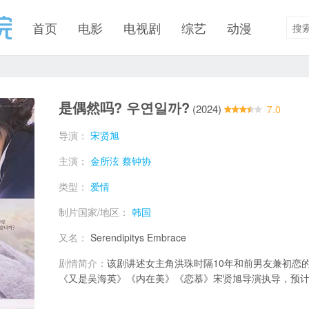
首页
电影
电视剧
综艺
动漫
是偶然吗? 우연일까?
(2024)
7.0
导演：
宋贤旭
主演：
金所泫
蔡钟协
类型：
爱情
制片国家/地区：
韩国
又名：
Serendipitys Embrace
剧情简介：
该剧讲述女主角洪珠时隔10年和前男友兼初恋
《又是吴海英》《内在美》《恋慕》宋贤旭导演执导，预计