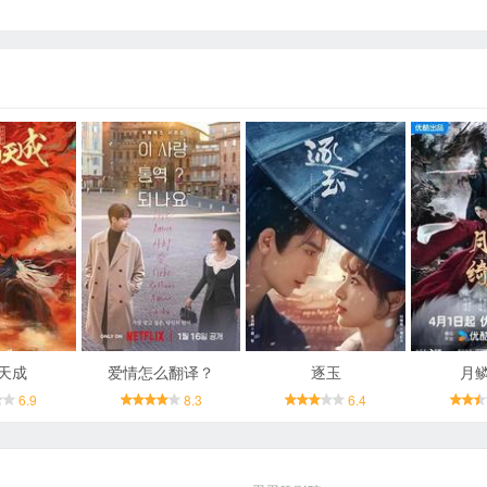
天成
爱情怎么翻译？
逐玉
月
6.9
8.3
6.4