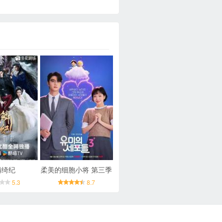
鳞绮纪
柔美的细胞小将 第三季
5.3
8.7