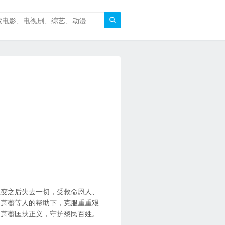

巨变之后失去一切，受救命恩人、
公萧蘅等人的帮助下，克服重重艰
助萧蘅匡扶正义，守护黎民百姓。