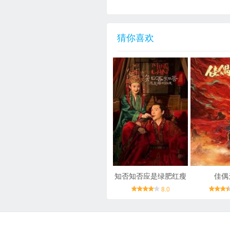
猜你喜欢
知否知否应是绿肥红瘦
佳偶
8.0