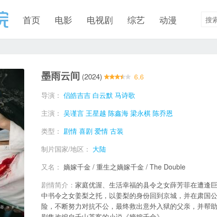
首页
电影
电视剧
综艺
动漫
墨雨云间
(2024)
6.6
导演：
侣皓吉吉
白云默
马诗歌
主演：
吴谨言
王星越
陈鑫海
梁永棋
陈乔恩
类型：
剧情
喜剧
爱情
古装
制片国家/地区：
大陆
又名：
嫡嫁千金 / 重生之嫡嫁千金 / The Double
剧情简介：
家庭优渥、生活幸福的县令之女薛芳菲在遭逢
中书令之女姜梨之托，以姜梨的身份回到京城，并在肃国
险，不断努力对抗不公，最终救出意外入狱的父亲，并帮
剧集改编自千山茶客的小说《嫡嫁千金》。