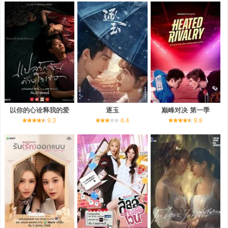
以你的心诠释我的爱
逐玉
巅峰对决 第一季
9.3
6.4
8.8