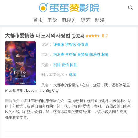

首页
电影
电视剧
综艺
动漫
大都市爱情法 대도시의사랑법
(2024)
8.7
导演：
许秦豪
洪智暎
孙泰谦
主演：
南润寿
李秀敬
吴贤庆
陈浩恩
权赫
类型：
剧情
爱情
同性
制片国家/地区：
韩国
又名：
大都市的爱情法 / 在熙，烧酒，我，还有冰箱里
的蓝莓与烟 / Love in the Big City
剧情简介：
讲述年轻的同志作家高煐（南润寿 饰）横冲直撞地学习爱情和生活
的十年时光，描述自由奔放的年轻一代，他们的爱情与离别。 该剧改编自朴相
映的小说《在熙，烧酒，我，还有冰箱里的蓝莓与烟》，该小说入围布克奖、
都柏林文学奖。