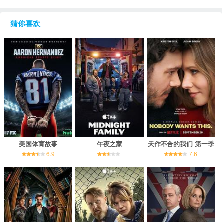
猜你喜欢
美国体育故事
午夜之家
天作不合的我们 第一季
6.9
7.6