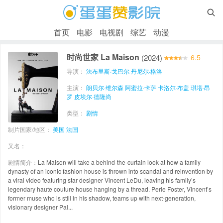

首页
电影
电视剧
综艺
动漫
时尚世家 La Maison
(2024)
6.5
导演：
法布里斯·戈巴尔
丹尼尔·格洛
主演：
朗贝尔·维尔森
阿蜜拉·卡萨
卡洛尔·布盖
琪塔·昂
罗
皮埃尔·德隆尚
类型：
剧情
制片国家/地区：
美国
法国
又名：
剧情简介：
La Maison will take a behind-the-curtain look at how a family
dynasty of an iconic fashion house is thrown into scandal and reinvention by
a viral video featuring star designer Vincent LeDu, leaving his family’s
legendary haute couture house hanging by a thread. Perle Foster, Vincent’s
former muse who is still in his shadow, teams up with next-generation,
visionary designer Pal...