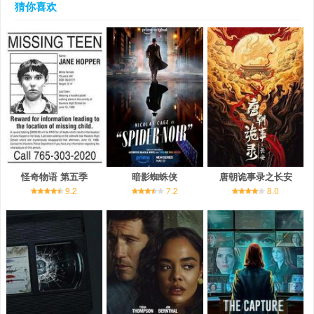
猜你喜欢
怪奇物语 第五季
暗影蜘蛛侠
唐朝诡事录之长安
9.2
7.2
8.0