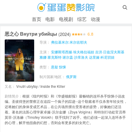

首页
电影
电视剧
综艺
动漫
恶之心 Внутри убийцы
(2024)
6.8
导演：
弗拉基米尔·米尔佐耶夫
主演：
安娜斯塔西娅·埃夫格拉福娃
吉洪·日兹涅夫斯基
雅娜·塞克斯特
谢尔盖·沙库洛夫
达里娅·科尼切娃
类型：
悬疑
惊悚
制片国家/地区：
俄罗斯
又名：
Vnutri ubiytsy / Inside the Killer
剧情简介：
根据《纽约时报》和《华盛顿邮报》最畅销的连环杀手惊悚小说改
编。圣彼得堡的警察正在追踪一个疯子的踪迹--这个勒索者不仅杀害年轻女性，
还将她们的身体变成艺术品，在公共场所摆出受害者的姿势，好像她们还活
着。著名的法医心理学家卓娅-沃尔金娜（Zoya Volgina）和特别行动处官员蒂
莫菲-沃洛赫（Timofey Volokh）联手找到了凶手。他们必须一起深入连环杀手
的心理，解开他扭曲的幻想，否则会有更多的妇女死亡。