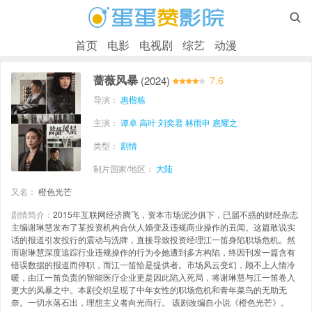

首页
电影
电视剧
综艺
动漫
蔷薇风暴
(2024)
7.6
导演：
惠楷栋
主演：
谭卓
高叶
刘奕君
林雨申
扈耀之
类型：
剧情
制片国家/地区：
大陆
又名：
橙色光芒
剧情简介：
2015年互联网经济腾飞，资本市场泥沙俱下，已届不惑的财经杂志
主编谢琳慧发布了某投资机构合伙人婚变及违规商业操作的丑闻。这篇敢说实
话的报道引发投行的震动与洗牌，直接导致投资经理江一笛身陷职场危机。然
而谢琳慧深度追踪行业违规操作的行为令她遭到多方构陷，终因刊发一篇含有
错误数据的报道而停职，而江一笛恰是提供者。市场风云变幻，顾不上人情冷
暖，由江一笛负责的智能医疗企业更是因此陷入死局，将谢琳慧与江一笛卷入
更大的风暴之中。本剧交织呈现了中年女性的职场危机和青年菜鸟的无助无
奈。一切水落石出，理想主义者向光而行。 该剧改编自小说《橙色光芒》。