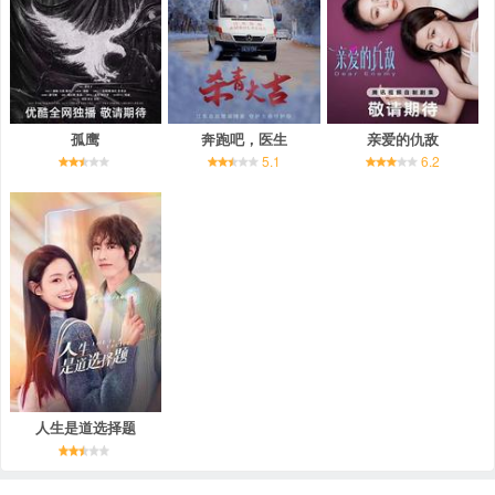
孤鹰
奔跑吧，医生
亲爱的仇敌
5.1
6.2
人生是道选择题