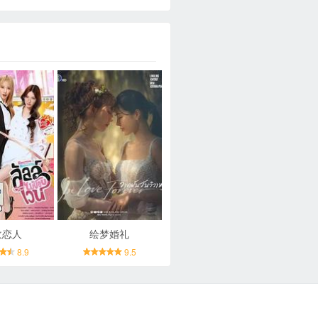
敌恋人
绘梦婚礼
8.9
9.5