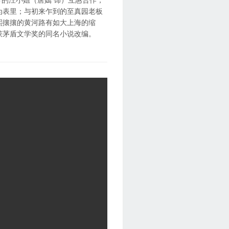
为表里；与初来乍到的至真园老板
熙攘攘的黄河路有如大上海的缩
获茅盾文学奖的同名小说改编。