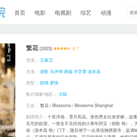
首页
电影
电视剧
综艺
动漫
繁花
(2023)
8.7
导演：
王家卫
主演：
胡歌
马伊琍
唐嫣
辛芷蕾
游本昌
类型：
剧情
爱情
制片国家/地区：
大陆
又名：
繁花 / Blossoms / Blossoms Shanghai
剧情简介：
十里洋场，雪月风花。形色男女往来穿梭，追
无尽的欲望。一曾名不见经传的小青年阿宝（胡歌 饰），
叔（游本昌 饰）门下，随后便于一众亲信驰骋股市，盆满
云。不满足股市的狂欢冒险，宝总转身投入商界，他和27