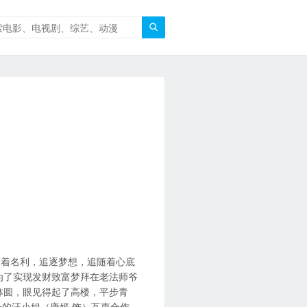

逐着名利，追逐梦想，追随着心底
为了实现发财致富梦拜在老法师爷
钵圆，眼见得起了高楼，平步青
号的汪小姐（唐嫣 饰）互惠合作，