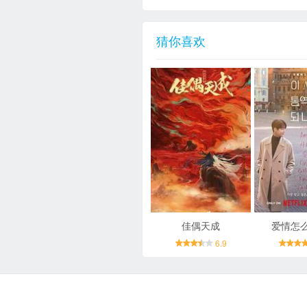
猜你喜欢
佳偶天成
爱情怎
6.9