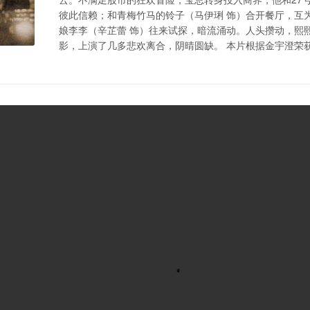
彼此信赖；和青梅竹马的铃子（马伊琍 饰）合开餐厅，互
娘李李（辛芷蕾 饰）往来试探，暗流涌动。人头攒动，熙
影，上演了几多悲欢离合，阴晴圆缺。 本片根据金宇澄荣