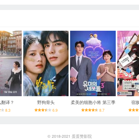
么翻译？
野狗骨头
柔美的细胞小将 第三季
宿
8.3
6.9
8.7
© 2018-2021
蛋蛋赞影院