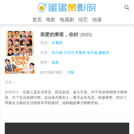

首页
电影
电视剧
综艺
动漫
亲爱的乘客，你好
(2023)
导演：
肖麓西
主演：
刘大锁
于莎莎
李胤维
张天逸
穆丽燕
类型：
喜剧
制片国家/地区：
大陆
又名：
剧情简介：
在路上是生活常态，跌宕起伏、奋斗不息，对于30岁前销售大锁来
说，为了生活选择代驾，送达各式夜归人，看尽众生百态。机缘使然，结识了
带着女儿独自生活的快车司机陈珂，他和她故事才刚刚开始……