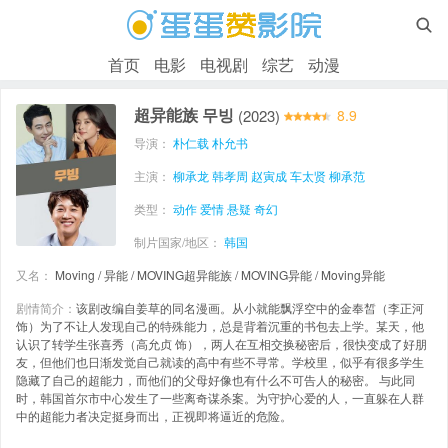

首页
电影
电视剧
综艺
动漫
超异能族 무빙
(2023)
8.9
导演：
朴仁载
朴允书
主演：
柳承龙
韩孝周
赵寅成
车太贤
柳承范
类型：
动作
爱情
悬疑
奇幻
制片国家/地区：
韩国
又名：
Moving / 异能 / MOVING超异能族 / MOVING异能 / Moving异能
剧情简介：
该剧改编自姜草的同名漫画。从小就能飘浮空中的金奉皙（李正河
饰）为了不让人发现自己的特殊能力，总是背着沉重的书包去上学。某天，他
认识了转学生张喜秀（高允贞 饰），两人在互相交换秘密后，很快变成了好朋
友，但他们也日渐发觉自己就读的高中有些不寻常。学校里，似乎有很多学生
隐藏了自己的超能力，而他们的父母好像也有什么不可告人的秘密。 与此同
时，韩国首尔市中心发生了一些离奇谋杀案。为守护心爱的人，一直躲在人群
中的超能力者决定挺身而出，正视即将逼近的危险。