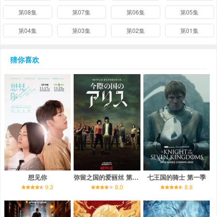
第08集
第07集
第06集
第05集
第04集
第03集
第02集
第01集
猜你喜欢
想见你
弥留之国的爱丽丝 第一季
七王国的骑士 第一季
9.3
8.0
8.8