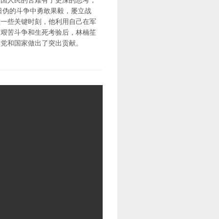
日伪的斗争中勇敢果毅，屡立战
在一些关键时刻，他利用自己在军
过艰苦斗争和生死考验后，林楠笙
为党和国家做出了突出贡献。