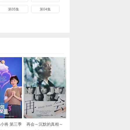
第05集
第04集
小将 第三季
再会～沉默的真相～