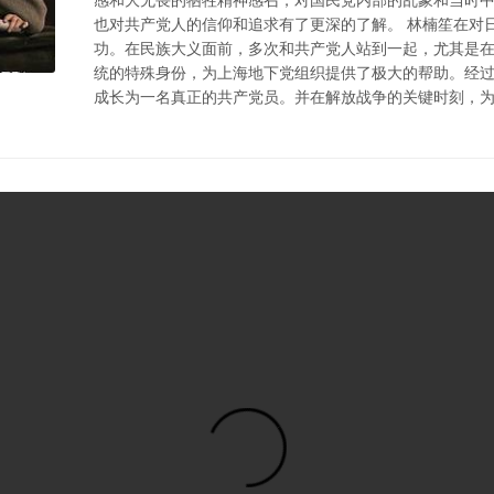
也对共产党人的信仰和追求有了更深的了解。 林楠笙在对
功。在民族大义面前，多次和共产党人站到一起，尤其是
统的特殊身份，为上海地下党组织提供了极大的帮助。经
成长为一名真正的共产党员。并在解放战争的关键时刻，