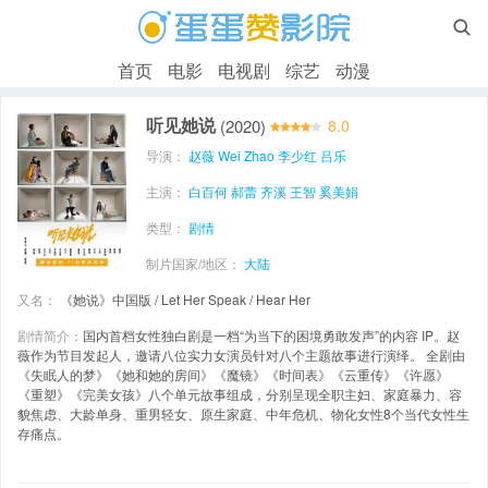

首页
电影
电视剧
综艺
动漫
听见她说
(2020)
8.0
导演：
赵薇 Wei Zhao
李少红
吕乐
主演：
白百何
郝蕾
齐溪
王智
奚美娟
类型：
剧情
制片国家/地区：
大陆
又名：
《她说》中国版 / Let Her Speak / Hear Her
剧情简介：
国内首档女性独白剧是一档“为当下的困境勇敢发声”的内容 IP。赵
薇作为节目发起人，邀请八位实力女演员针对八个主题故事进行演绎。 全剧由
《失眠人的梦》《她和她的房间》《魔镜》《时间表》《云重传》《许愿》
《重塑》《完美女孩》八个单元故事组成，分别呈现全职主妇、家庭暴力、容
貌焦虑、大龄单身、重男轻女、原生家庭、中年危机、物化女性8个当代女性生
存痛点。