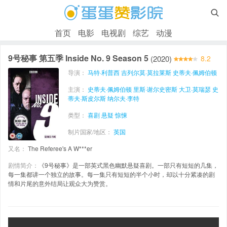

首页
电影
电视剧
综艺
动漫
9号秘事 第五季 Inside No. 9 Season 5
(2020)
8.2
导演：
马特·利普西
吉列尔莫·莫拉莱斯
史蒂夫·佩姆伯顿
主演：
史蒂夫·佩姆伯顿
里斯·谢尔史密斯
大卫·莫瑞瑟
史
蒂夫·斯皮尔斯
纳尔夫·李特
类型：
喜剧
悬疑
惊悚
制片国家/地区：
英国
又名：
The Referee's A W***er
剧情简介：
《9号秘事》是一部英式黑色幽默悬疑喜剧。一部只有短短的几集，
每一集都讲一个独立的故事。每一集只有短短的半个小时，却以十分紧凑的剧
情和片尾的意外结局让观众大为赞赏。