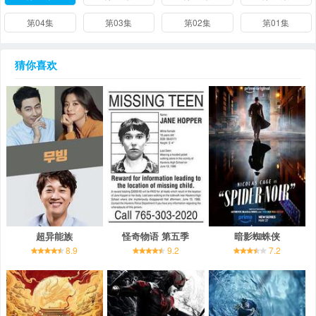
第04集
第03集
第02集
第01集
猜你喜欢
超异能族
怪奇物语 第五季
暗影蜘蛛侠
8.9
9.2
7.2