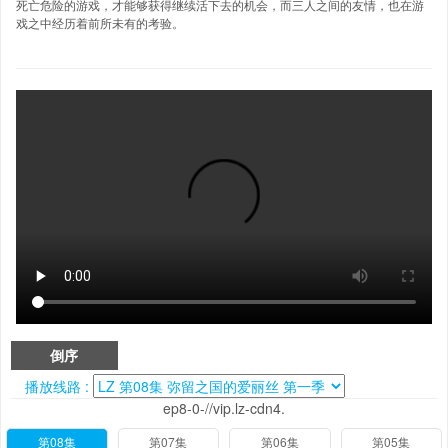
死亡危险的游戏，才能够获得继续活下去的机会，而三人之间的友情，也在游
戏之中经历着前所未有的考验。
倒序
播放线路 :
ep8-0-//vip.lz-cdn4.
第08集
第07集
第06集
第05集