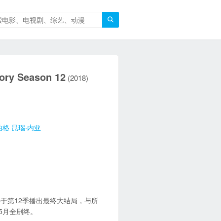

y Season 12
(2018)
伯格
昆瑙·内亚
于第12季播出最终大结局，与所
5月全剧终。