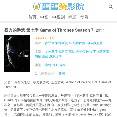

首页
电影
电视剧
综艺
动漫
权力的游戏 第七季 Game of Thrones Season 7
(2017)
9.2
导演：
杰雷米·波德斯瓦
马克·梅罗德
马特·沙克曼
主演：
艾米莉亚·克拉克
基特·哈灵顿
彼特·丁拉基
苏菲·
特纳
麦茜·威廉姆斯
类型：
剧情
奇幻
冒险
制片国家/地区：
美国
又名：
冰与火之歌：权力的游戏 / 王座游戏 / A Song of Ice and Fire: Game of
Thrones
剧情简介：
故事紧接着上一季继续发展。丹妮莉丝（艾米莉亚·克拉克 Emilia
Clarke 饰）率领着她的军师们和无垢者大军终于返回了一切开始的地方——龙
石岛，在那里，她同她的盟友们汇合，在提利昂（彼特·丁拉基 Peter Dinklage
饰）的建议下，她飞鸽传书给远在北方的琼恩（基特·哈灵顿 Kit Harington
饰），试图得到他的臣服。 那边厢，瑟曦（琳娜·海蒂 Lena Headey 饰）的武