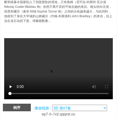
断和残暴令国家陷入了四面楚歌的境地，只有詹姆（尼可拉·科斯特-瓦尔道
Nikolaj Coster-Waldau 饰）依然不离不弃的守候在她的身后。镜头转向北境，
琼恩和珊莎（索菲·特纳 Sophie Turner 饰）之间的分歧越来越大，与此同时，
他收到了身在大学城的山姆威尔（约翰·布莱德利 John Bradley）的来信，信上
说在龙石岛的下面，埋藏着数量...
倒序
播放线路 :
ep7-0-//v2.qqqrst.co