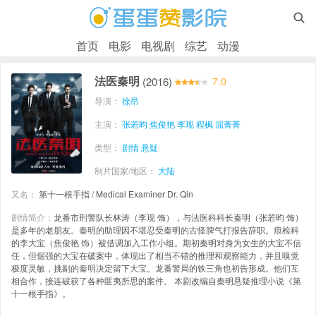

首页
电影
电视剧
综艺
动漫
法医秦明
(2016)
7.0
导演：
徐昂
主演：
张若昀
焦俊艳
李现
程枫
屈菁菁
类型：
剧情
悬疑
制片国家/地区：
大陆
又名：
第十一根手指 / Medical Examiner Dr. Qin
剧情简介：
龙番市刑警队长林涛（李现 饰），与法医科科长秦明（张若昀 饰）
是多年的老朋友。秦明的助理因不堪忍受秦明的古怪脾气打报告辞职。痕检科
的李大宝（焦俊艳 饰）被借调加入工作小组。期初秦明对身为女生的大宝不信
任，但倔强的大宝在破案中，体现出了相当不错的推理和观察能力，并且嗅觉
极度灵敏，挑剔的秦明决定留下大宝。龙番警局的铁三角也初告形成。他们互
相合作，接连破获了各种匪夷所思的案件。 本剧改编自秦明悬疑推理小说《第
十一根手指》。