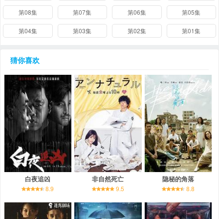
第08集
第07集
第06集
第05集
第04集
第03集
第02集
第01集
猜你喜欢
白夜追凶
非自然死亡
隐秘的角落
8.9
9.5
8.8