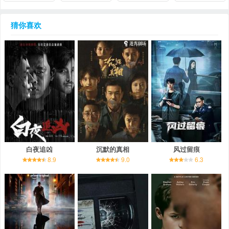
猜你喜欢
白夜追凶
沉默的真相
风过留痕
8.9
9.0
6.3