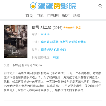

首页
电影
电视剧
综艺
动漫
信号 시그널
(2016)
9.2
导演：
金湲锡
主演：
李帝勋
赵震雄
金惠秀
张铉诚
金元海
类型：
剧情
悬疑
犯罪
奇幻
制片国家/地区：
韩国
又名：
解码追凶 / 暗号 / Signal
剧情简介：
谜案搜查队的刑警朴海英（李帝勋 饰），是一个不满爆棚、对警察
充满不信任感的警队异端分子。为了维持生计，海英把才能浪费在了调查名人
隐私，然后再卖给媒体的事情上，一直到一部10多年的老无线电响起。而曾在
80年代活跃在警界的刑警李材韩（赵镇雄 饰），不会耍小聪明，只会向前冲的
耿直男人，材韩用无线机与海英联系，开始解决过去的未解事件。