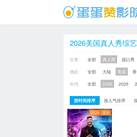
2026美国真人秀综艺
分类:
全部
真人秀
脱口秀
地区:
全部
大陆
美国
香
年代:
全部
2026
2025
按时间排序
按人气排序
2026
美国