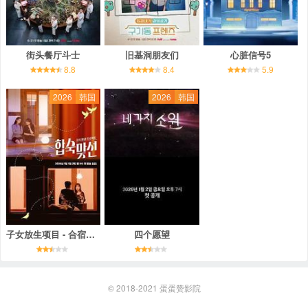
街头餐厅斗士
旧基洞朋友们
心脏信号5
8.8
8.4
5.9
2026
韩国
2026
韩国
子女放生项目 - 合宿相亲
四个愿望
© 2018-2021
蛋蛋赞影院