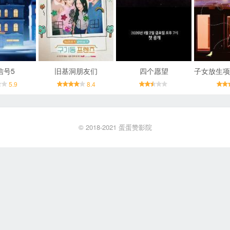
信号5
旧基洞朋友们
四个愿望
5.9
8.4
© 2018-2021
蛋蛋赞影院