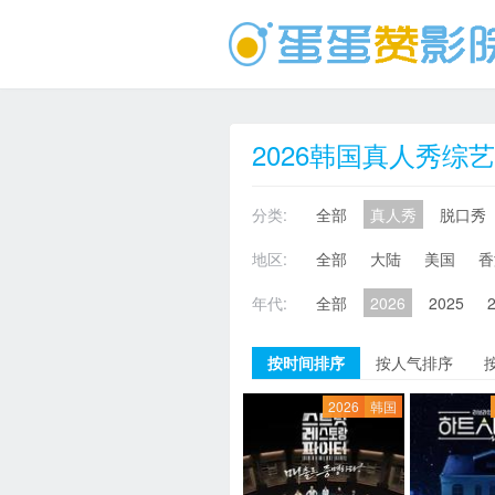
2026韩国真人秀综艺
分类:
全部
真人秀
脱口秀
地区:
全部
大陆
美国
香
年代:
全部
2026
2025
按时间排序
按人气排序
2026
韩国