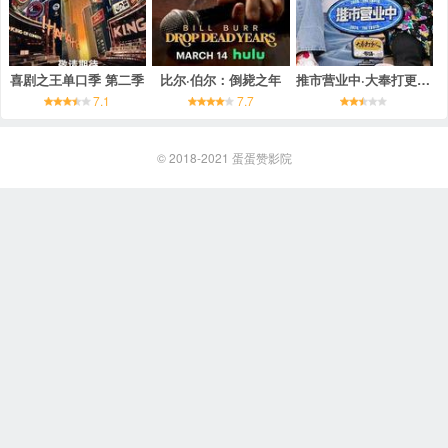
喜剧之王单口季 第二季
比尔·伯尔：倒毙之年
推市营业中·大奉打更人专场
7.1
7.7
© 2018-2021
蛋蛋赞影院