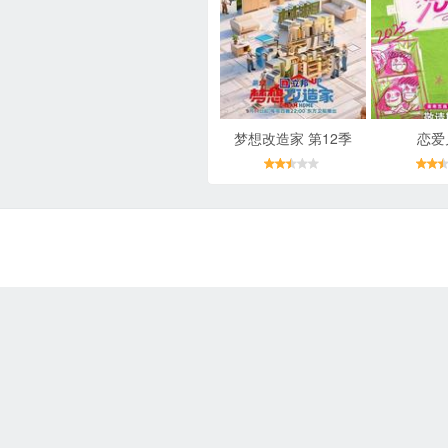
梦想改造家 第12季
恋爱