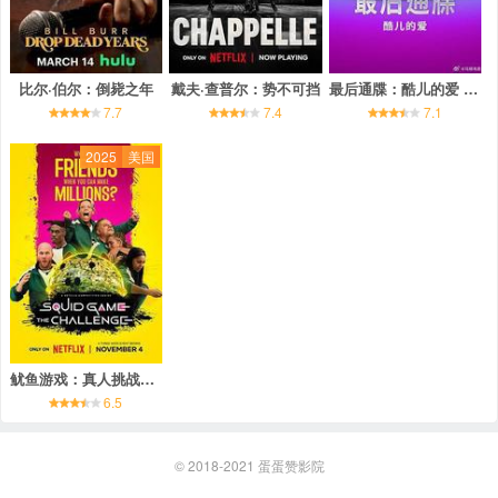
比尔·伯尔：倒毙之年
戴夫·查普尔：势不可挡
最后通牒：酷儿的爱 第二季
7.7
7.4
7.1
2025
美国
鱿鱼游戏：真人挑战赛 第二季
6.5
© 2018-2021
蛋蛋赞影院