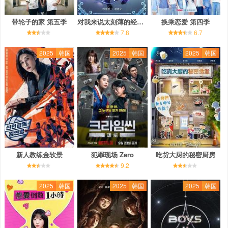
带轮子的家 第五季
对我来说太刻薄的经纪人 - 秘书镇
换乘恋爱 第四季
7.8
6.7
2025
韩国
2025
韩国
2025
韩国
新人教练金软景
犯罪现场 Zero
吃货大厨的秘密厨房
9.2
2025
韩国
2025
韩国
2025
韩国