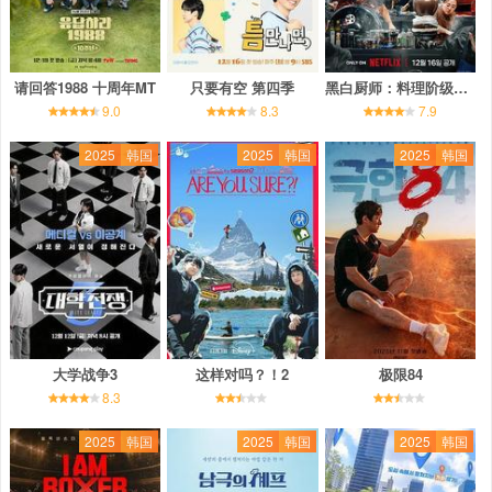
请回答1988 十周年MT
只要有空 第四季
黑白厨师：料理阶级战争 第二季
9.0
8.3
7.9
2025
韩国
2025
韩国
2025
韩国
大学战争3
这样对吗？！2
极限84
8.3
2025
韩国
2025
韩国
2025
韩国