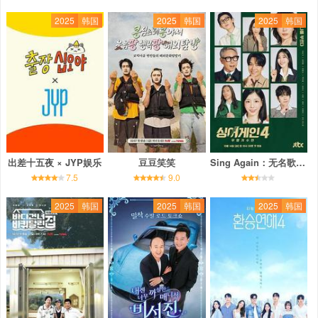
2025
韩国
2025
韩国
2025
韩国
出差十五夜 × JYP娱乐
豆豆笑笑
Sing Again：无名歌手战 第四季
7.5
9.0
2025
韩国
2025
韩国
2025
韩国