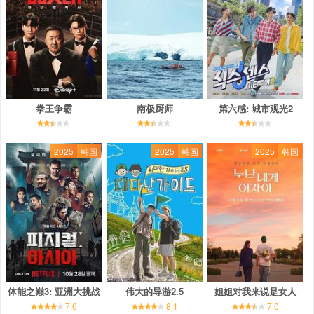
拳王争霸
南极厨师
第六感: 城市观光2
2025
韩国
2025
韩国
2025
韩国
体能之巅3: 亚洲大挑战
伟大的导游2.5
姐姐对我来说是女人
7.6
8.1
7.0