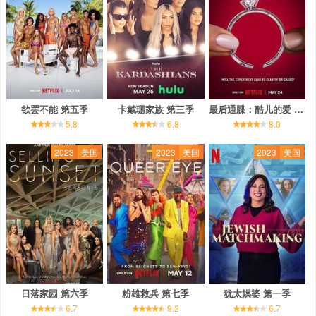
欲罢不能 第五季
卡戴珊家族 第三季
最后通牒：酷儿的爱 第一季
5.8
6.8
8.0
2023
美国
2023
美国
2023
美国
日落家园 第六季
粉雄救兵 第七季
犹太媒婆 第一季
6.7
9.2
6.7