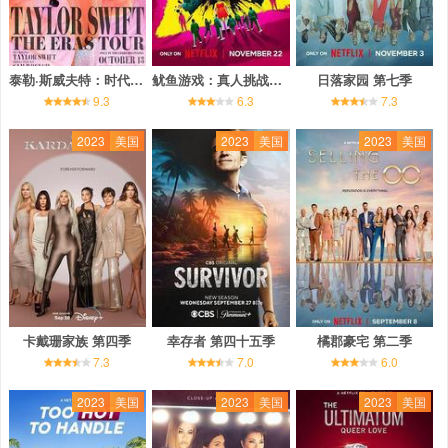
泰勒·斯威夫特：时代巡回演唱会
鱿鱼游戏：真人挑战赛 第一季
日落家园 第七季
9.3
6.3
7.3
2023
美国
2023
美国
2023
美国
卡戴珊家族 第四季
幸存者 第四十五季
橘郡豪宅 第二季
7.3
7.0
6.0
2023
美国
2023
美国
2023
美国