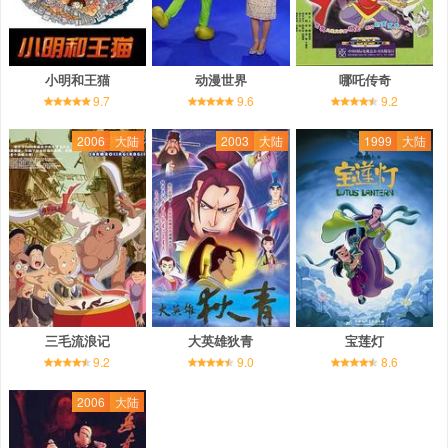
小明和王猫
动漫世界
哪吒传奇
9.7
9.6
9.2
2006
大陆
2003
大陆
1999
大陆
三毛流浪记
大英雄狄青
宝莲灯
9.2
9.0
8.6
2006
大陆